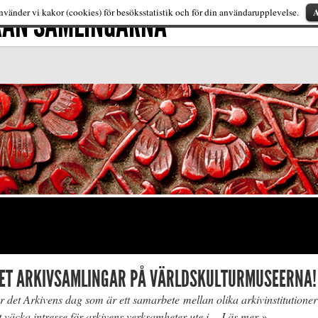
FRÅN SAMLINGARNA
A
vänder vi kakor (cookies) för besöksstatistik och för din användarupplevelse.
DET ARKIVSAMLINGAR PÅ VÄRLDSKULTURMUSEERNA!
det Arkivens dag som är ett samarbete mellan olika arkivinstitutioner
tt väcka intresse för arkivens verksamheter ute i…
Läs mer »