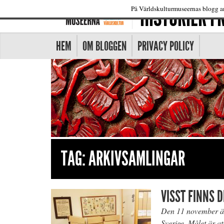
HISTORIER 
På Världskulturmuseernas blogg an
HEM
OM BLOGGEN
PRIVACY POLICY
TAG:
ARKIVSAMLINGAR
VISST FINNS 
Den 11 november är 
Sverige. Målet är a