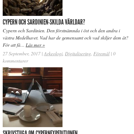
CYPERN OCH SARDINIEN-SKILDA VÄRLDAR?
Cypern och Sardinien. Den förstnämnda i öst och den andra i
västra Medelhavet. Vad har de gemensamt och vad skiljer dem åt?
För att få…
Läs mer »
27 September, 2017
|
Arkeologi
,
Digitalisering
,
Föremål
|
0
kommentarer
SKRIVSTUGA OM CYPERNEXPEDITIONEN