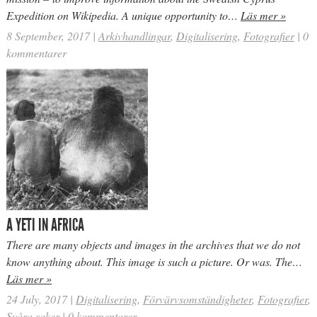
Expedition on Wikipedia. A unique opportunity to…
Läs mer »
8 September, 2017
|
Arkivhandlingar
,
Digitalisering
,
Fotografier
|
0
kommentarer
A YETI IN AFRICA
There are many objects and images in the archives that we do not
know anything about. This image is such a picture. Or was. The…
Läs mer »
24 July, 2017
|
Digitalisering
,
Förvärvsomständigheter
,
Fotografier
,
Svåra saker
|
0 kommentarer