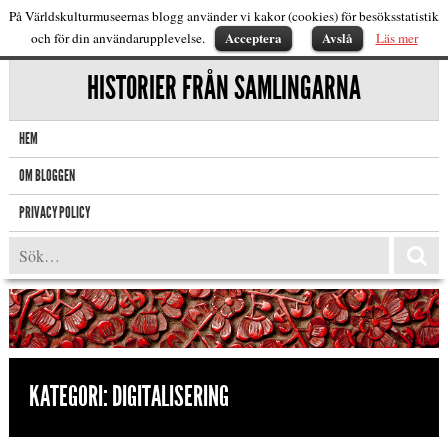
På Världskulturmuseernas blogg använder vi kakor (cookies) för besöksstatistik
Acceptera
Avslå
och för din användarupplevelse.
Läs mer
HISTORIER FRÅN SAMLINGARNA
HEM
OM BLOGGEN
PRIVACY POLICY
KATEGORI:
DIGITALISERING