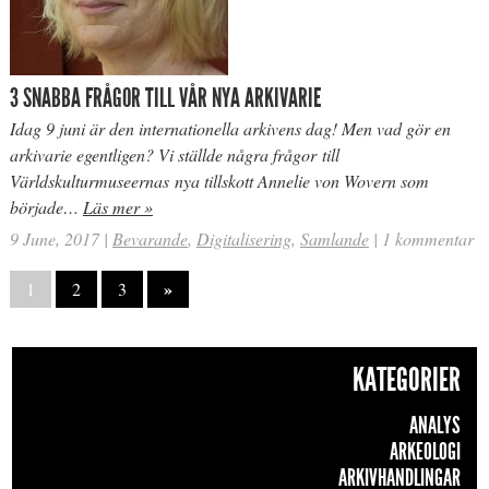
3 SNABBA FRÅGOR TILL VÅR NYA ARKIVARIE
Idag 9 juni är den internationella arkivens dag! Men vad gör en
arkivarie egentligen? Vi ställde några frågor till
Världskulturmuseernas nya tillskott Annelie von Wovern som
började…
Läs mer »
9 June, 2017
|
Bevarande
,
Digitalisering
,
Samlande
|
1 kommentar
»
1
2
3
KATEGORIER
ANALYS
ARKEOLOGI
ARKIVHANDLINGAR