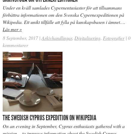
Under en kväll samlades Cypernentusiaster för att tillsammans
förbättra informationen om den Svenska Cypernexpeditionen på
Wikipedia. Ett unikt tillfälle att fylla på kunskapsbasen i ämnet….
Läs mer »
8 September, 2017
|
Arkivhandlingar
,
Digitalisering
,
Fotografier
|
0
kommentarer
THE SWEDISH CYPRUS EXPEDITION ON WIKIPEDIA
On an evening in September, Cyprus enthusiasts gathered with a
mission – to improve information about the Swedish Cyprus