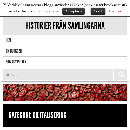
På Världskulturmuseernas blogg använder vi kakor (cookies) för besöksstatistik
Acceptera
Avslå
och för din användarupplevelse.
Läs mer
HISTORIER FRÅN SAMLINGARNA
HEM
OM BLOGGEN
PRIVACY POLICY
KATEGORI:
DIGITALISERING