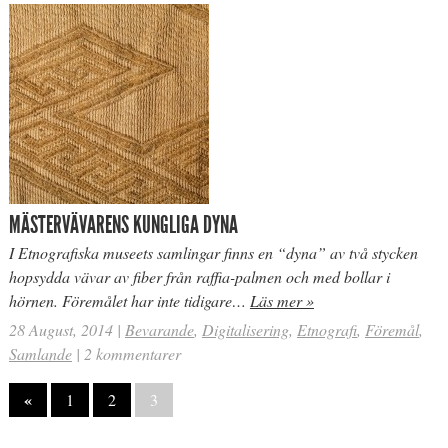
MÄSTERVÄVARENS KUNGLIGA DYNA
I Etnografiska museets samlingar finns en “dyna” av två stycken
hopsydda vävar av fiber från raffia-palmen och med bollar i
hörnen. Föremålet har inte tidigare…
Läs mer »
28 August, 2014
|
Bevarande
,
Digitalisering
,
Etnografi
,
Föremål
,
Samlande
|
2 kommentarer
«
1
2
3