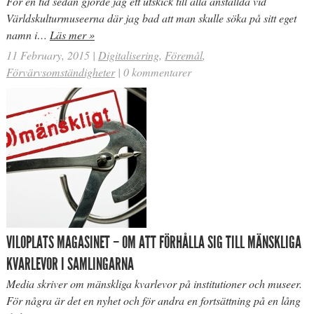
För en tid sedan gjorde jag ett utskick till alla anställda vid
Världskulturmuseerna där jag bad att man skulle söka på sitt eget
namn i…
Läs mer »
11 February, 2015
|
Digitalisering
,
Föremål
,
Förvärvsomständigheter
|
0 kommentarer
VILOPLATS MAGASINET – OM ATT FÖRHÅLLA SIG TILL MÄNSKLIGA
KVARLEVOR I SAMLINGARNA
Media skriver om mänskliga kvarlevor på institutioner och museer.
För några är det en nyhet och för andra en fortsättning på en lång