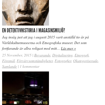
EN DETEKTIVHISTORIA I MAGASINSMILJÖ?
Jag insåg just att jag i augusti 2015 varit anställd tio år på
Världskulturmuseerna och Etnografiska museet. Det som
fortfarande är allra roligast med mitt…
Läs mer »
25 November, 2015
|
Bevarande
,
Digitalisering
,
Etnografi
,
Föremål
,
Förvärvsomständigheter
,
Fotografier
,
Okategoriserade
,
Samlande
|
1 kommentar