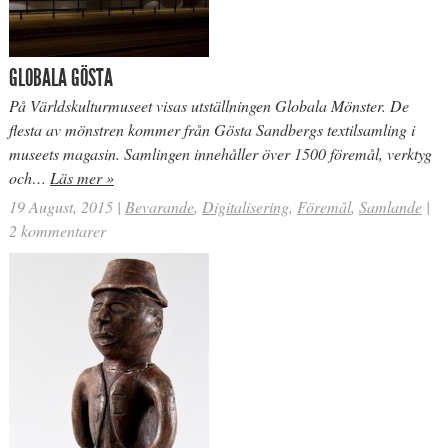
GLOBALA GÖSTA
På Världskulturmuseet visas utställningen Globala Mönster. De
flesta av mönstren kommer från Gösta Sandbergs textilsamling i
museets magasin. Samlingen innehåller över 1500 föremål, verktyg
och…
Läs mer »
19 August, 2015
|
Bevarande
,
Digitalisering
,
Föremål
,
Samlande
|
2 kommentarer