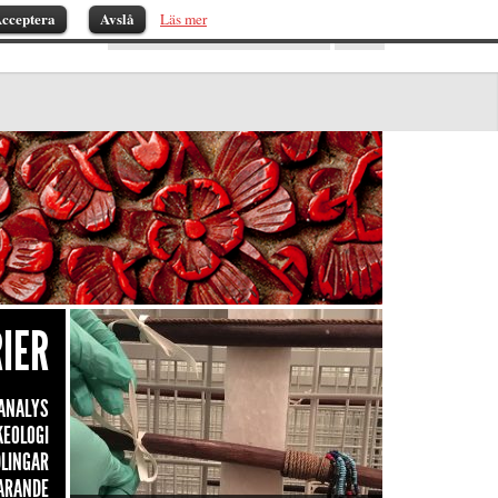
cceptera
Avslå
Läs mer
IER
ANALYS
KEOLOGI
LINGAR
ARANDE