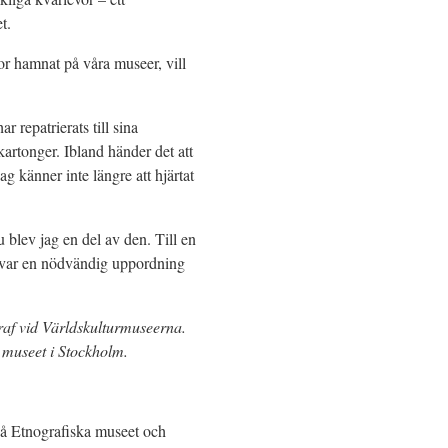
t.
or hamnat på våra museer, vill
r repatrierats till sina
artonger. Ibland händer det att
Jag känner inte längre att hjärtat
 blev jag en del av den. Till en
t var en nödvändig uppordning
raf vid Världskulturmuseerna.
 museet i Stockholm.
å Etnografiska museet och