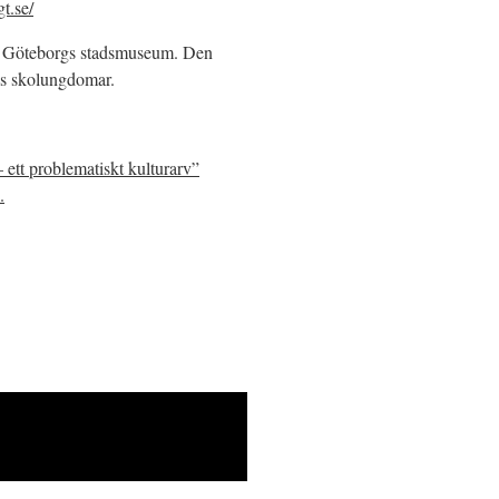
t.se/
lir Göteborgs stadsmuseum. Den
als skolungdomar.
ett problematiskt kulturarv”
.