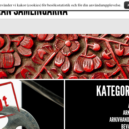
FRÅN SAMLINGARNA
A
vänder vi kakor (cookies) för besöksstatistik och för din användarupplevelse.
KATEGOR
AR
ARKIVHAND
BEV