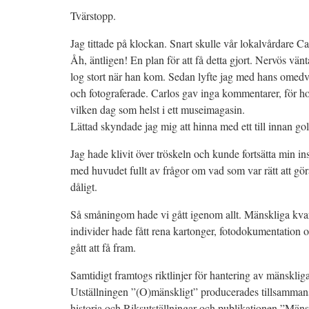
Tvärstopp.
Jag tittade på klockan. Snart skulle vår lokalvårdare 
Åh, äntligen! En plan för att få detta gjort. Nervös vä
log stort när han kom. Sedan lyfte jag med hans omedv
och fotograferade. Carlos gav inga kommentarer, för 
vilken dag som helst i ett museimagasin.
Lättad skyndade jag mig att hinna med ett till innan golv
Jag hade klivit över tröskeln och kunde fortsätta min in
med huvudet fullt av frågor om vad som var rätt att gör
dåligt.
Så småningom hade vi gått igenom allt. Mänskliga kva
individer hade fått rena kartonger, fotodokumentation
gått att få fram.
Samtidigt framtogs riktlinjer för hantering av mänsklig
Utställningen ”(O)mänskligt” producerades tillsamma
historia och Riksutställningar och publikationen ”Mänsk