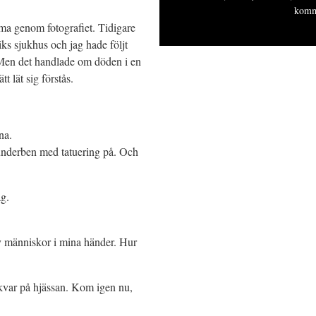
komm
ma genom fotografiet. Tidigare
iks sjukhus och jag hade följt
. Men det handlade om döden i en
t lät sig förstås.
na.
 underben med tatuering på. Och
ag.
av människor i mina händer. Hur
 kvar på hjässan. Kom igen nu,