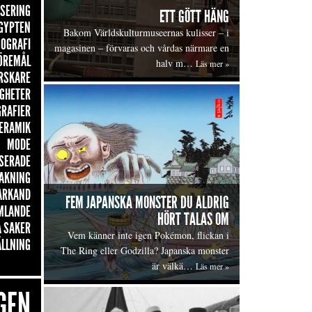
ISERING
ETT GÖTT HÄNG
GYPTEN
Bakom Världskulturmuseernas kulisser – i
OGRAFI
magasinen – förvaras och vårdas närmare en
ÖREMÅL
halv m…
Läs mer »
RSKARE
GHETER
GRAFIER
ERAMIK
MODE
SERADE
AKNING
ARKAND
FEM JAPANSKA MONSTER DU ALDRIG
MLANDE
HÖRT TALAS OM
 SAKER
Vem känner inte igen Pokémon, flickan i
ÄLLNING
The Ring eller Godzilla? Japanska monster
är välkä…
Läs mer »
GEN