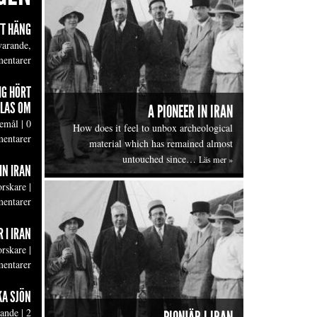
TT HÄNG
varande,
entarer
IG HÖRT
LAS OM
A PIONEER IN IRAN
emål
|
0
How does it feel to unbox archeological
entarer
material which has remained almost
untouched since…
Läs mer »
IN IRAN
orskare
|
entarer
 I IRAN
orskare
|
entarer
KA SJÖN
lande
|
2