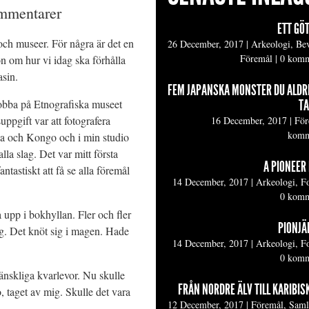
mmentarer
ETT GÖ
och museer. För några är det en
26 December, 2017
|
Arkeologi, Be
Föremål
|
0 komm
on om hur vi idag ska förhålla
asin.
FEM JAPANSKA MONSTER DU ALDR
TA
jobba på Etnografiska museet
suppgift var att fotografera
16 December, 2017
|
För
komm
a och Kongo och i min studio
la slag. Det var mitt första
A PIONEER 
astiskt att få se alla föremål
14 December, 2017
|
Arkeologi, F
0 komm
 upp i bokhyllan. Fler och fler
PIONJÄR
g. Det knöt sig i magen. Hade
14 December, 2017
|
Arkeologi, F
0 komm
änskliga kvarlevor. Nu skulle
FRÅN NORDRE ÄLV TILL KARIBIS
, taget av mig. Skulle det vara
12 December, 2017
|
Föremål, Sam