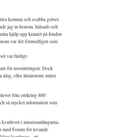
Carlos komma och svabba golvet.
ntade jag in honom, hälsade och
etna hjälp upp kraniet på fonden
honom var det förmodligen som
et var färdigt.
sats för inventeringen. Dock
a idag, eller åtminstone minst
rlevor från omkring 800
 och så mycket information som
a kvarlevor i museisamlingarna.
ns med Forum för levande
liga kvarlevor – ett