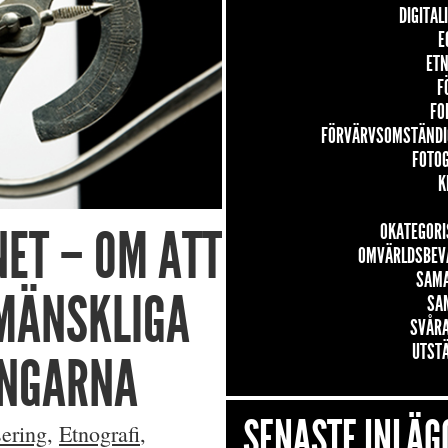
DIGITAL
E
ETN
F
FO
FÖRVÄRVSOMSTÄNDI
FOTO
K
ET – OM ATT
OKATEGORI
OMVÄRLDSBEV
SAM
 MÄNSKLIGA
SA
SVÅRA
UTST
INGARNA
SENASTE INLÄG
sering
,
Etnografi
,