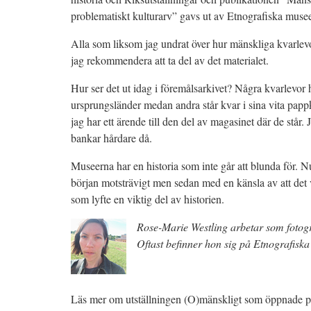
problematiskt kulturarv” gavs ut av Etnografiska musee
Alla som liksom jag undrat över hur mänskliga kvarlev
jag rekommendera att ta del av det materialet.
Hur ser det ut idag i föremålsarkivet? Några kvarlevor ha
ursprungsländer medan andra står kvar i sina vita pappk
jag har ett ärende till den del av magasinet där de står. 
bankar hårdare då.
Museerna har en historia som inte går att blunda för. Nu
början motsträvigt men sedan med en känsla av att de
som lyfte en viktig del av historien.
Rose-Marie Westling arbetar som fotog
Oftast befinner hon sig på Etnografiska
Läs mer om utställningen (O)mänskligt som öppnade p