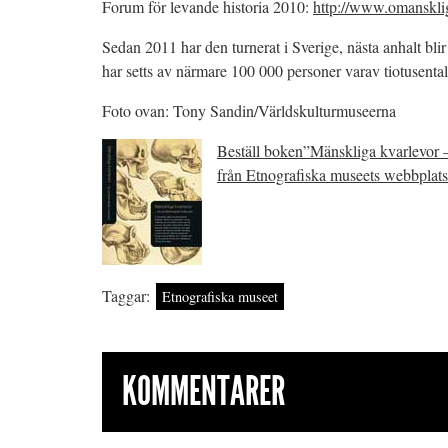
Forum för levande historia 2010:
http://www.omansklig
Sedan 2011 har den turnerat i Sverige, nästa anhalt b
har setts av närmare 100 000 personer varav tiotusent
Foto ovan: Tony Sandin/Världskulturmuseerna
Beställ boken”Mänskliga kvarlevor – 
från Etnografiska museets webbplats
Taggar:
Etnografiska museet
KOMMENTARER