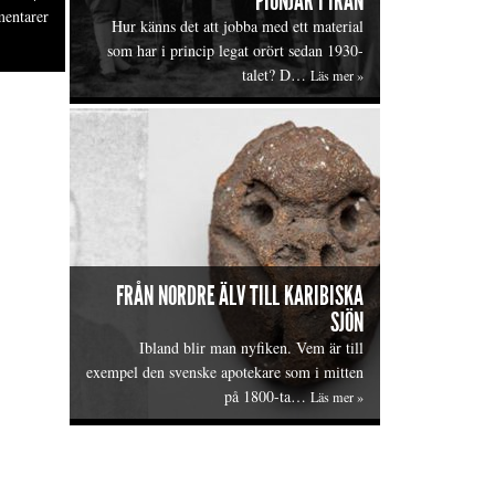
PIONJÄR I IRAN
entarer
Hur känns det att jobba med ett material
som har i princip legat orört sedan 1930-
talet? D…
Läs mer »
FRÅN NORDRE ÄLV TILL KARIBISKA
SJÖN
Ibland blir man nyfiken. Vem är till
exempel den svenske apotekare som i mitten
på 1800-ta…
Läs mer »