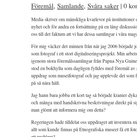
Föremål
,
Samlande
,
Svåra saker
|
0 ko
Media skriver om mänskliga kvarlevor på institutioner 
nyhet och för andra en fortsättning på en lång diskussi
oss till det faktum att vi har dessa samlingar i våra mag
För mig väcker det minnen från när jag 2006 började 
som fotograf i ett stort digitaliseringsprojekt. Min arbet
igenom stora föremålssamlingar från Papua Nya Guine
stod en bokhylla som dagligen fylldes med föremål av al
uppdrag som museifotograf och jag upplevde det som fant
på så nära håll.
Jag hann bara jobba ett kort tag så började kranier dyka
och många med handskrivna beskrivningar direkt på si
man glömt att informera mig om detta?
Regeringen hade tilldelat oss uppdraget att inventera m
allt som kunde finnas på Etnografiska museet få ett foto
ett problem?