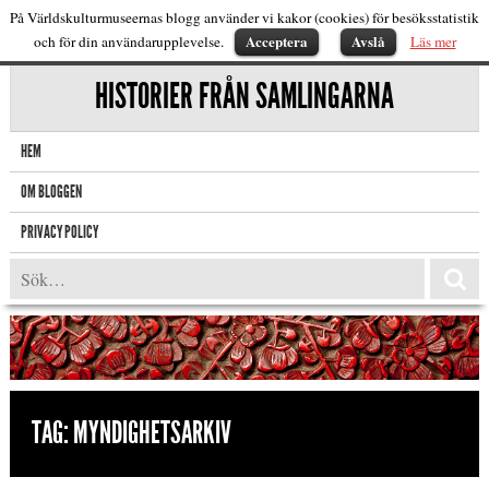
På Världskulturmuseernas blogg använder vi kakor (cookies) för besöksstatistik
Acceptera
Avslå
och för din användarupplevelse.
Läs mer
HISTORIER FRÅN SAMLINGARNA
HEM
OM BLOGGEN
PRIVACY POLICY
TAG:
MYNDIGHETSARKIV