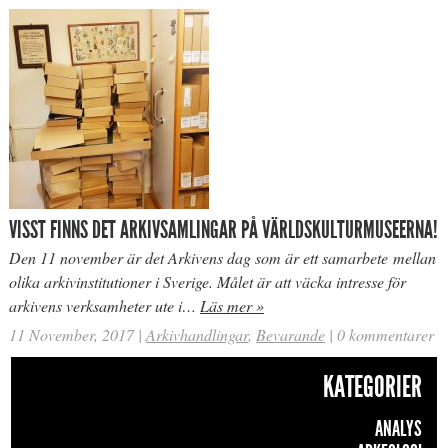
VISST FINNS DET ARKIVSAMLINGAR PÅ VÄRLDSKULTURMUSEERNA!
Den 11 november är det Arkivens dag som är ett samarbete mellan
olika arkivinstitutioner i Sverige. Målet är att väcka intresse för
arkivens verksamheter ute i…
Läs mer »
11 November, 2017
|
Arkivhandlingar
,
Bevarande
|
0 kommentarer
KATEGORIER
ANALYS