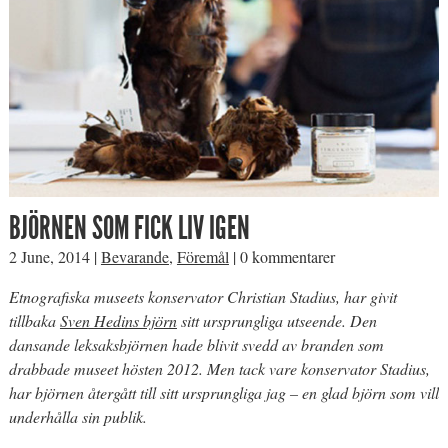
BJÖRNEN SOM FICK LIV IGEN
2 June, 2014
|
Bevarande
,
Föremål
|
0 kommentarer
Etnografiska museets konservator Christian Stadius, har givit
tillbaka
Sven Hedins björn
sitt ursprungliga utseende. Den
dansande leksaksbjörnen hade blivit svedd av branden som
drabbade museet hösten 2012. Men tack vare konservator Stadius,
har björnen återgått till sitt ursprungliga jag – en glad björn som vill
underhålla sin publik.