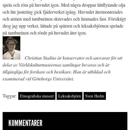
spela och röra på huvudet igen. Med några droppar lättflytande olja
och lite justering gick fjäderverket igång. Huvudet återmonterades
och armen med tamburinen skruvades och limmades fast. Försiktigt
drog jag upp verket, lättade på spärren och leksaksbjörnen spelade
på tamburinen och rörde på huvudet åter igen.
Christian Stadius är konservator och ansvarar för att
delar av Världskulturmuseernas samlingar bevaras och är
tillgängliga för forskare och besökare. Han är utbildad och
examinerad vid Göteborgs Universitet.
Taggar:
Etnografiska museet
Leksaksbjörn
Sven Hedin
KOMMENTARER