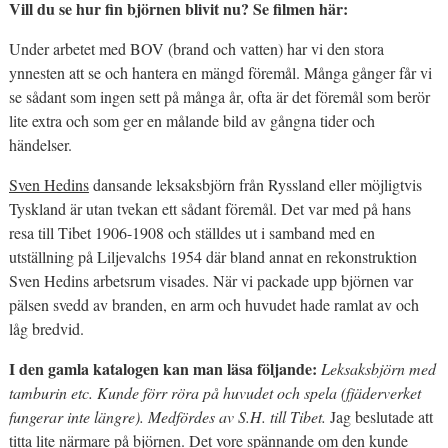
Vill du se hur fin björnen blivit nu? Se filmen här:
Under arbetet med BOV (brand och vatten) har vi den stora
ynnesten att se och hantera en mängd föremål. Många gånger får vi
se sådant som ingen sett på många år, ofta är det föremål som berör
lite extra och som ger en målande bild av gångna tider och
händelser.
Sven Hedins
dansande leksaksbjörn från Ryssland eller möjligtvis
Tyskland är utan tvekan ett sådant föremål. Det var med på hans
resa till Tibet 1906-1908 och ställdes ut i samband med en
utställning på Liljevalchs 1954 där bland annat en rekonstruktion
Sven Hedins arbetsrum visades. När vi packade upp björnen var
pälsen svedd av branden, en arm och huvudet hade ramlat av och
låg bredvid.
I den gamla katalogen kan man läsa följande:
Leksaksbjörn
med
tamburin etc.
Kunde förr röra på huvudet och spela
(fjäderverket
fungerar inte längre).
Medfördes av S.H. till Tibet.
Jag beslutade att
titta lite närmare på björnen. Det vore spännande om den kunde