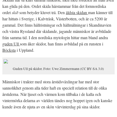
kan glida på den. Ordet skida härstammar från det fornnordiska
ordet
skið
som betyder kluvet trä. Den
äldsta skidan
man känner till
har hittats i Sverige, i Kalvträsk, Västerbotten, och är ca 5200 år
gammal. Det finns hällristningar och hällmålningar i Skandinavien
och västra Ryssland där skidande, jagande människor är avbildade
från samma tid. I den nordiska mytologin hittar man bland andra
guden Ull
som åker skidor, han finns avbildad på en runsten i
Böcksta
i Uppland.
Guden Ull på skidor. Foto: Uwe Zimmermann (CC BY-SA 3.0)
Människor i trakter med stora årstidsväxlingar har med stor
sannolikhet genom alla tider haft en speciell relation till de olika
årstiderna. När ljuset och värmen kom tillbaka i de kalla och
vintermörka delarna av världen tändes nog hoppet igen och kanske
kunde även de njuta av en skön vårvinterdag på sina skidor.