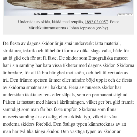
Undersida av skida, klädd med renpäls,
1892.03.0057
. Foto:
Världskulturmuseerna / Johan Jeppsson (cc-by)
De flesta av dagens skidor är ju små underverk: lätta material,
strukturer, teknik och tillbehör i form av olika slags valla, både för
att få glid och för att få fäste. De skidor som Etnografiska museet
har i sin samling har bara vissa likheter med dagens skidor. Skidorna
är bredare, för att få bra bärighet mot snön, och helt tillverkade av
trä. Den främre spetsen är mer eller mindre böjd uppåt och de flesta
av skidorna smalnar av i bakkant. Flera av museets skidor har
undersidan täckta av ren- eller sälpäls, som en permanent stighud.
Pälsen är fastsatt med håren i åkriktningen, vilket ger bra glid framåt
samtidigt som man får bra fäste uppför. Skidorna som finns i
museets samling är av östlig, eller arktisk, typ, vilket är våra
moderna skidors förebild. Den östliga typen kännetecknas av att
man har två lika långa skidor. Den västliga typen av skidor är