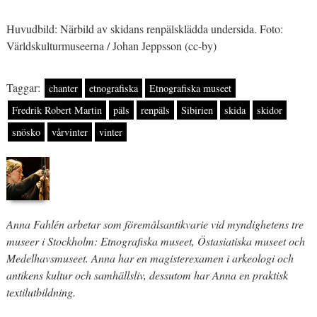
Huvudbild: Närbild av skidans renpälsklädda undersida. Foto:
Världskulturmuseerna / Johan Jeppsson (cc-by)
Taggar:
chanter
etnografiska
Etnografiska museet
Fredrik Robert Martin
päls
renpäls
Sibirien
skida
skidor
snösko
vårvinter
vinter
Anna Fahlén arbetar som föremålsantikvarie vid myndighetens tre
museer i Stockholm: Etnografiska museet, Östasiatiska museet och
Medelhavsmuseet. Anna har en magisterexamen i arkeologi och
antikens kultur och samhällsliv, dessutom har Anna en praktisk
textilutbildning.