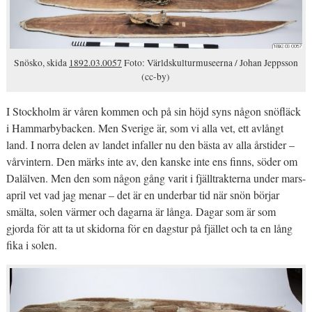
Snösko, skida
1892.03.0057
Foto: Världskulturmuseerna / Johan Jeppsson
(cc-by)
I Stockholm är våren kommen och på sin höjd syns någon snöfläck
i Hammarbybacken. Men Sverige är, som vi alla vet, ett avlångt
land. I norra delen av landet infaller nu den bästa av alla årstider –
vårvintern. Den märks inte av, den kanske inte ens finns, söder om
Dalälven. Men den som någon gång varit i fjälltrakterna under mars-
april vet vad jag menar – det är en underbar tid när snön börjar
smälta, solen värmer och dagarna är långa. Dagar som är som
gjorda för att ta ut skidorna för en dagstur på fjället och ta en lång
fika i solen.