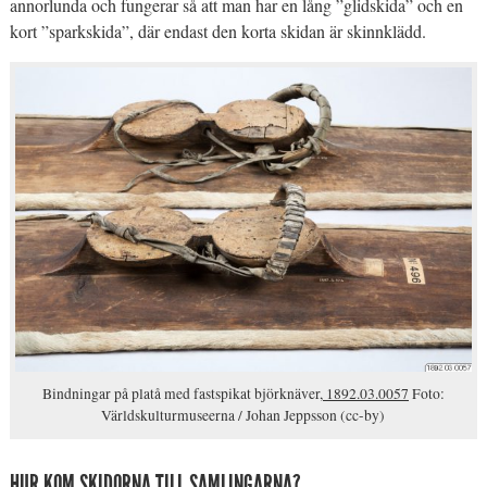
annorlunda och fungerar så att man har en lång ”glidskida” och en
kort ”sparkskida”, där endast den korta skidan är skinnklädd.
Bindningar på platå med fastspikat björknäver,
1892.03.0057
Foto:
Världskulturmuseerna / Johan Jeppsson (cc-by)
HUR KOM SKIDORNA TILL SAMLINGARNA?