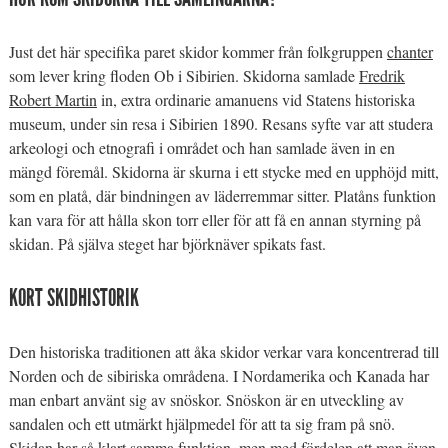
Just det här specifika paret skidor kommer från folkgruppen
chanter
som lever kring floden Ob i Sibirien. Skidorna samlade
Fredrik
Robert Martin
in, extra ordinarie amanuens vid Statens historiska
museum, under sin resa i Sibirien 1890. Resans syfte var att studera
arkeologi och etnografi i området och han samlade även in en
mängd föremål. Skidorna är skurna i ett stycke med en upphöjd mitt,
som en platå, där bindningen av läderremmar sitter. Platåns funktion
kan vara för att hålla skon torr eller för att få en annan styrning på
skidan. På själva steget har björknäver spikats fast.
KORT SKIDHISTORIK
Den historiska traditionen att åka skidor verkar vara koncentrerad till
Norden och de sibiriska områdena. I Nordamerika och Kanada har
man enbart använt sig av snöskor. Snöskon är en utveckling av
sandalen och ett utmärkt hjälpmedel för att ta sig fram på snö.
Skidan har så klart samma funktion, men med fördelen att man även