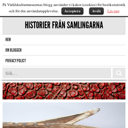
På Världskulturmuseernas blogg använder vi kakor (cookies) för besöksstatistik
Acceptera
Avslå
och för din användarupplevelse.
Läs mer
HISTORIER FRÅN SAMLINGARNA
HEM
OM BLOGGEN
PRIVACY POLICY