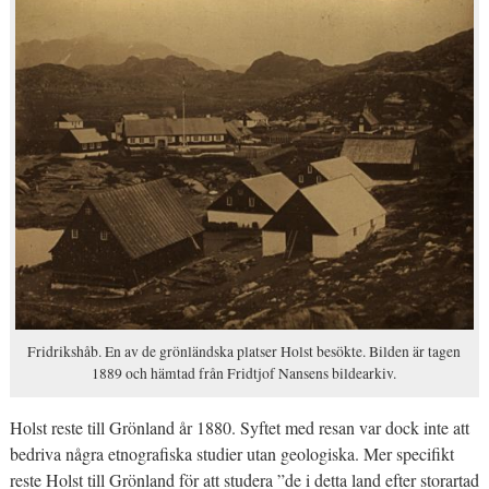
Fridrikshåb. En av de grönländska platser Holst besökte. Bilden är tagen
1889 och hämtad från Fridtjof Nansens bildearkiv.
Holst reste till Grönland år 1880. Syftet med resan var dock inte att
bedriva några etnografiska studier utan geologiska. Mer specifikt
reste Holst till Grönland för att studera ”de i detta land efter storartad