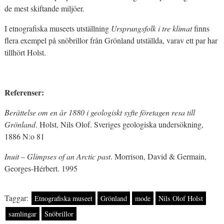
de mest skiftande miljöer.
I etnografiska museets utställning
Ursprungsfolk i tre klimat
finns
flera exempel på snöbrillor från Grönland utställda, varav ett par har
tillhört Holst.
Referenser:
Berättelse om en år 1880 i geologiskt syfte företagen resa till
Grönland
. Holst, Nils Olof. Sveriges geologiska undersökning,
1886 N:o 81
Inuit – Glimpses of an Arctic past
. Morrison, David & Germain,
Georges-Hérbert. 1995
Taggar:
Etnografiska museet
Grönland
mode
Nils Olof Holst
samlingar
Snöbrillor