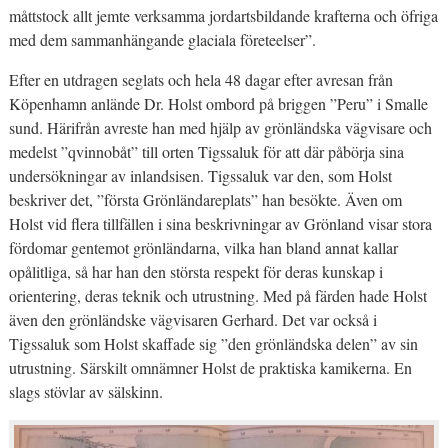
måttstock allt jemte verksamma jordartsbildande krafterna och öfriga
med dem sammanhängande glaciala företeelser”.
Efter en utdragen seglats och hela 48 dagar efter avresan från
Köpenhamn anlände Dr. Holst ombord på briggen ”Peru” i Smalle
sund. Härifrån avreste han med hjälp av grönländska vägvisare och
medelst ”qvinnobåt” till orten Tigssaluk för att där påbörja sina
undersökningar av inlandsisen. Tigssaluk var den, som Holst
beskriver det, ”första Grönländareplats” han besökte. Även om
Holst vid flera tillfällen i sina beskrivningar av Grönland visar stora
fördomar gentemot grönländarna, vilka han bland annat kallar
opålitliga, så har han den största respekt för deras kunskap i
orientering, deras teknik och utrustning. Med på färden hade Holst
även den grönländske vägvisaren Gerhard. Det var också i
Tigssaluk som Holst skaffade sig ”den grönländska delen” av sin
utrustning. Särskilt omnämner Holst de praktiska kamikerna. En
slags stövlar av sälskinn.