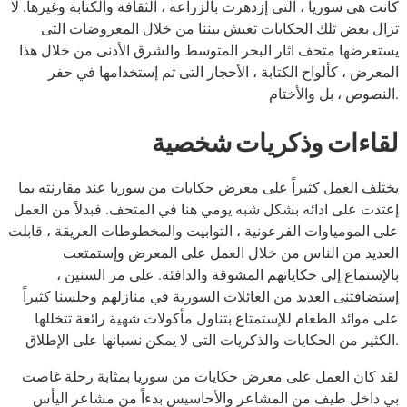
كانت هى سوريا ، التى إزدهرت بالزراعة ، الثقافة والكتابة وغيرها. لا
تزال بعض تلك الحكايات تعيش بيننا من خلال المعروضات التى
يستعرضها متحف اثار البحر المتوسط والشرق الأدنى من خلال هذا
المعرض ، كألواح الكتابة ، الأحجار التى تم إستخدامها في حفر
النصوص ، بل والأختام.
لقاءات وذكريات شخصية
يختلف العمل كثيراً على معرض حكايات من سوريا عند مقارنته بما
إعتدت على ادائه بشكل شبه يومي هنا في المتحف. فبدلاً من العمل
على المومياوات الفرعونية ، التوابيت والمخطوطات العريقة ، قابلت
العديد من الناس من خلال العمل على المعرض وإستمتعت
بالإستماع إلى حكاياتهم المشوقة والدافئة. على مر السنين ،
إستضافتنى العديد من العائلات السورية في منازلهم وجلسنا كثيراً
على موائد الطعام للإستمتاع بتناول مأكولات شهية رائعة تتخللها
الكثير من الحكايات والذكريات التى لا يمكن نسيانها على الإطلاق.
لقد كان العمل على معرض حكايات من سوريا بمثابة رحلة غاصت
بي داخل طيف من المشاعر والأحاسيس بدءاً من مشاعر اليأس