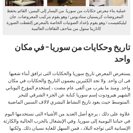
عملية بناء معرض حكايات من سوريا. من اليسار إلى اليمين: القائم بحفظ
المعروضات كريستيان ستاديوس / وهو يقوم بتركيب المعروضات. جان
ليليكفيست / وهو يقوم بإعداد الصوتيات الخاصة بالمعرض إلتقطت الصورة
كاتارينا ستول من متاحف الثقافات العالمية
تاريخ وحكايات من سوريا – في مكان
واحد
يستعرض المعرض تاريخ سوريا والحكايات التى ترافق أبناء شعبها
فى ان واحد. ولا تجد الكثيرين يضمون التاريخ والحكايات في مكان
واحد. ومنذ ما يقرب من ألفى عام مضت ، إستخدم المؤرخ اليوناني
الشهير هيرودوت إسم سوريا كناية عن الجزء الشرقي للبحر
المتوسط حيث يعود تاريخ النشاط البشري لالاف السنين الماضية.
علاوة على ذلك ، يرجع أصل العديد من الأشياء التى نستخدمها اليوم
في حياتنا اليومية إلى سوريا. وفي الإنشغال بالحرب الحالية والكارثة
الإنسانية التى تواجه البلاد ، فمن السهل للغاية نسيان ذلك. ولكنها