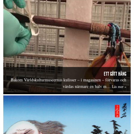
ETT GÖTT HÄNG
Bakom Världskulturmuseernas kulisser – i magasinen – förvaras och
vårdas närmare en halv m…
Läs mer »