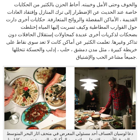
والخوف وحتى الأمل وخيبته. أحاط الحزن بالكثير من الحكايات
خاصة عند الحديث عن الإضطرار إلى ترك المنازل وإفتقاد العادات
القديمة ، الأماكن المفضلة والروائح المتعارفة. حكايات أخرى دارت
حول القوارب المطاطية وكيف تسربت إليها المياه إختلطت
بضحكات لذكريات أخرى عديدة كمحاولات إستقلال الحافلات دون
تذاكر وغيرها. تعلمت الكثير عن أماكن كانت لا تعد سوى نقاط على
خريطة كبيرة ، مثل مدن دمشق ، حلب ، إدلب والحسكة تتخللها
جميعاً مشاعر الحب والإشتياق.
دعا لوسيان العساف أحد مسئولي المعرض في متحف اثار البحر المتوسط
والشرق الأدنى زملائه على مائدة من المأكولات السورية تصوير : كاتارينا