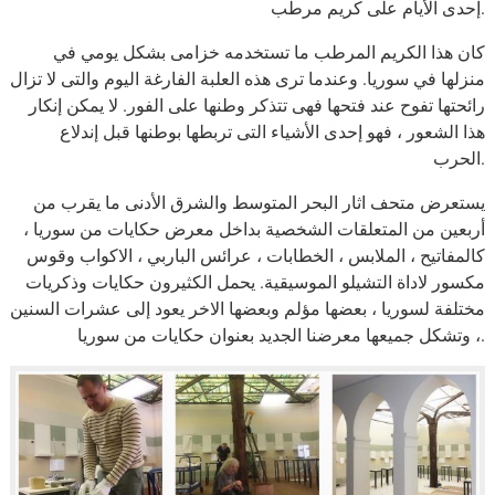
إحدى الأيام على كريم مرطب.
كان هذا الكريم المرطب ما تستخدمه خزامى بشكل يومي في
منزلها في سوريا. وعندما ترى هذه العلبة الفارغة اليوم والتى لا تزال
رائحتها تفوح عند فتحها فهى تتذكر وطنها على الفور. لا يمكن إنكار
هذا الشعور ، فهو إحدى الأشياء التى تربطها بوطنها قبل إندلاع
الحرب.
يستعرض متحف اثار البحر المتوسط والشرق الأدنى ما يقرب من
أربعين من المتعلقات الشخصية بداخل معرض حكايات من سوريا ،
كالمفاتيح ، الملابس ، الخطابات ، عرائس الباربي ، الاكواب وقوس
مكسور لاداة التشيلو الموسيقية. يحمل الكثيرون حكايات وذكريات
مختلفة لسوريا ، بعضها مؤلم وبعضها الاخر يعود إلى عشرات السنين
، وتشكل جميعها معرضنا الجديد بعنوان حكايات من سوريا.