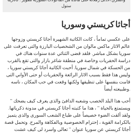
ستول
أجاثا كريستي وسوريا
على عكسي تماماً ، كانت الكاتبة الشهيرة أجاثا كريستي وزوجها
عالم الاثار ماكس مالوان من الشخصيات البارزة والتى تعرفت على
سوريا بشكل مباشر. فلقد قضى الثنائي عدة سنوات هناك في
دراسة الحفريات وخاصة في منطقة شاغر بازار والتى تقع بالقرب
من الحسكة في شمال سوريا. أحبت الكاتبة أجاثا كريستي سوريا ،
وليس هذا فقط بسبب الاثار الرائعة والحفريات أو حتى الأواني التى
قامت بنفسها على تنظيفها ولكنها وقعت في حب المكان ، ناسه
وطبيعته أيضاً.
” أحب هذا البلد الخصب وشعبه الدافئ والذى يعرف كيف يضحك
ويستمتع بالحياة ” ، هذا ما كتبته أجاثا كريستي في مدونة ذكرياتها.
ولقد ألقت الضوء خصيصاً على طباع الشعب السورى والذى يتميز
بالكرامة القوية ، إحترام الخصوصية وبالفكاهة والمرح. وتحمل قصة
أجاثا كريستي عن سوريا عنوان ” تعالى واسرد لى كيف عشت