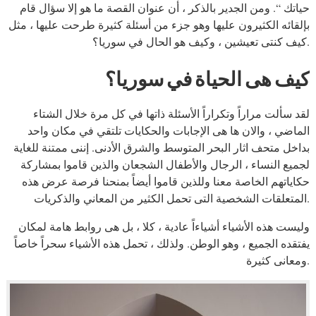
حياتك “. ومن الجدير بالذكر ، أن عنوان القصة ما هو إلا سؤال قام
بإلقائه الكثيرون عليها وهو جزء من أسئلة كثيرة طرحت عليها ، مثل
كيف كنتى تعيشين ، وكيف هو الحال في سوريا؟.
كيف هى الحياة في سوريا؟
لقد سألت مراراً وتكراراً الأسئلة ذاتها في كل مرة خلال الشتاء
الماضي ، والان ها هى الإجابات والحكايات تلتقي في مكان واحد
بداخل متحف اثار البحر المتوسط والشرق الأدنى. إننى ممتنة للغاية
لجميع النساء ، الرجال والأطفال الشجعان والذين قاموا بمشاركة
حكاياتهم الخاصة معنا وللذين قاموا أيضاً بمنحنا فرصة عرض هذه
المتعلقات الشخصية التى تحمل الكثير من المعاني والذكريات.
وليست هذه الأشياء أشياءاً عادية ، كلا ، بل هى روابط هامة لمكان
يفتقده الجميع ، وهو الوطن. ولذلك ، تحمل هذه الأشياء سحراً خاصاً
ومعانى كثيرة.