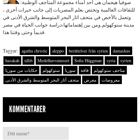
صوفيا هيجمان هى أحد أمناء مجموعة المتاحف الوطنية
للثقافات العالمية وتختص بعلم المصريات إلى جانب خبرات أخرى ،
وتعمل بالأخص في متحف اثار البحر المتوسط والشرق الأدنى في
مدينة ستوكهولم.ومن بين إهتماماتها،دراسة جوانب الحياة في مصر
قديماً وحتى وقتنا هذا.
Taggar:
agatha christie
aleppo
berättelser från syrien
damaskus
hasakah
idlib
Medelhavsmuseet
Sofia Häggman
syria
syrien
متاحف ستوكهولم
قافة
سوريا
ستوكهولم
حكايات من سوريا
معروضات
معرض
متحف آثار البحر المتوسط والشرق الأدنى
KOMMENTARER