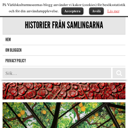
På Världskulturmuseernas blogg använder vi kakor (cookies) för besöksstatistik
Acceptera
Avslå
och för din användarupplevelse.
Läs mer
HISTORIER FRÅN SAMLINGARNA
HEM
OM BLOGGEN
PRIVACY POLICY