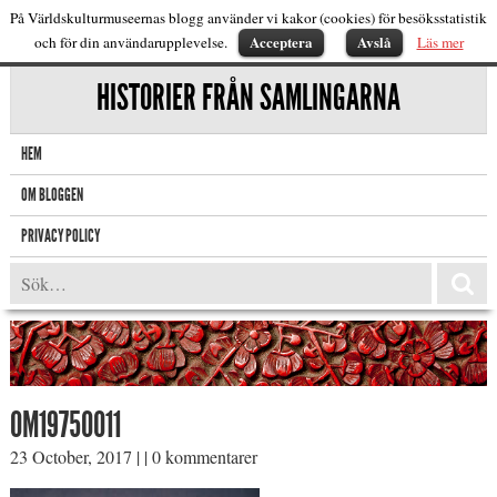
På Världskulturmuseernas blogg använder vi kakor (cookies) för besöksstatistik
Acceptera
Avslå
och för din användarupplevelse.
Läs mer
HISTORIER FRÅN SAMLINGARNA
HEM
OM BLOGGEN
PRIVACY POLICY
OM19750011
23 October, 2017
|
|
0 kommentarer