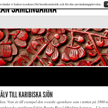
FRÅN SAMLINGARNA
A
vänder vi kakor (cookies) för besöksstatistik och för din användarupplevelse.
ÄLV TILL KARIBISKA SJÖN
iken. Vem är till exempel den svenske apotekare som i mitten på 1800-ta
lumbianska stenföremål från Puerto Rico? Objekten hamnar…
Läs mer