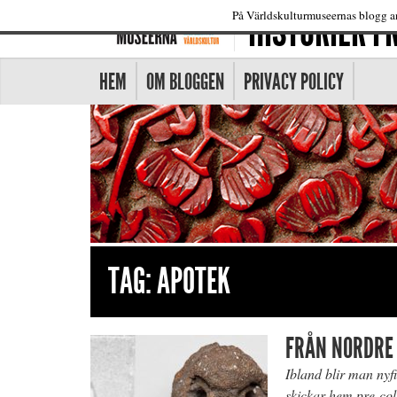
HISTORIER 
På Världskulturmuseernas blogg an
HEM
OM BLOGGEN
PRIVACY POLICY
TAG:
APOTEK
FRÅN NORDRE 
Ibland blir man nyf
skickar hem pre-co