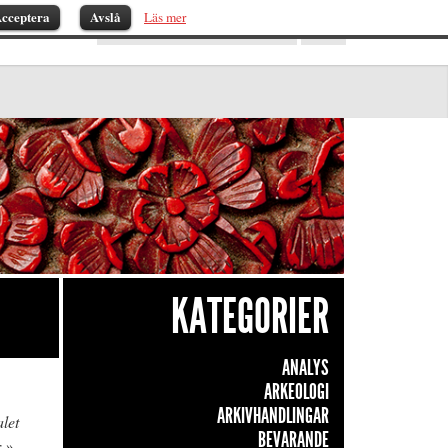
cceptera
Avslå
Läs mer
KATEGORIER
ANALYS
ARKEOLOGI
ARKIVHANDLINGAR
let
BEVARANDE
 »