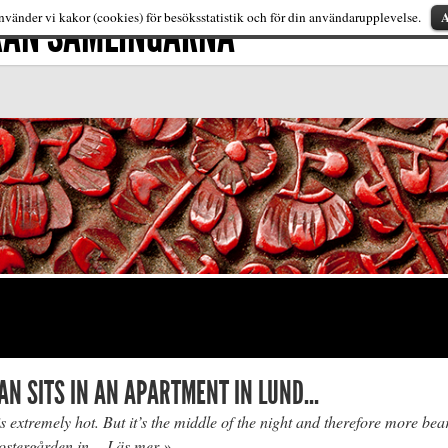
FRÅN SAMLINGARNA
A
vänder vi kakor (cookies) för besöksstatistik och för din användarupplevelse.
N SITS IN AN APARTMENT IN LUND…
is extremely hot. But it’s the middle of the night and therefore more bea
lostergården in…
Läs mer »