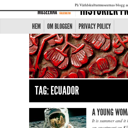
HISTORIER 
På Världskulturmuseernas blogg an
HEM
OM BLOGGEN
PRIVACY POLICY
TAG:
ECUADOR
A YOUNG WOMA
It is summer and it 
an apartment on K