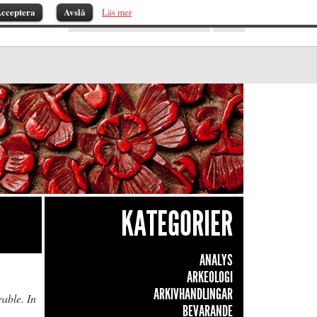
cceptera
Avslå
Läs mer
KATEGORIER
ANALYS
ARKEOLOGI
ARKIVHANDLINGAR
rable. In
BEVARANDE