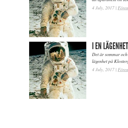
4 July, 2017
|
Före
I EN LÄGENHET
Det är sommar och d
lägenhet på Kloste
4 July, 2017
|
Före