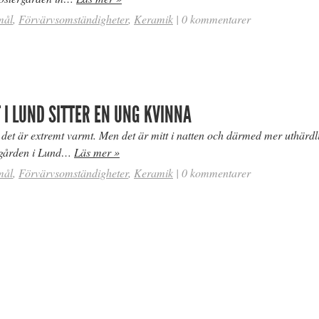
mål
,
Förvärvsomständigheter
,
Keramik
|
0 kommentarer
 I LUND SITTER EN UNG KVINNA
et är extremt varmt. Men det är mitt i natten och därmed mer uthärdli
rgården i Lund…
Läs mer »
mål
,
Förvärvsomständigheter
,
Keramik
|
0 kommentarer