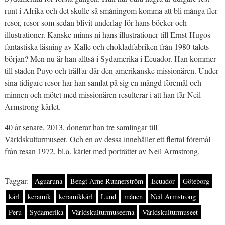
runt i Afrika och det skulle så småningom komma att bli många fler
resor, resor som sedan blivit underlag för hans böcker och
illustrationer. Kanske minns ni hans illustrationer till Ernst-Hugos
fantastiska läsning av Kalle och chokladfabriken från 1980-talets
början? Men nu är han alltså i Sydamerika i Ecuador. Han kommer
till staden Puyo och träffar där den amerikanske missionären. Under
sina tidigare resor har han samlat på sig en mängd föremål och
minnen och mötet med missionären resulterar i att han får Neil
Armstrong-kärlet.
40 år senare, 2013, donerar han tre samlingar till
Världskulturmuseet. Och en av dessa innehåller ett flertal föremål
från resan 1972, bl.a. kärlet med porträttet av Neil Armstrong.
Taggar:
Aguaruna
Bengt Arne Runnerström
Ecuador
Göteborg
kärl
keramik
keramikkärl
Lund
månen
Neil Armstrong
Peru
Sydamerika
Världskulturmuseerna
Världskulturmuseet