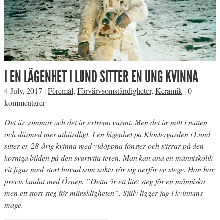
I EN LÄGENHET I LUND SITTER EN UNG KVINNA
4 July, 2017
|
Föremål
,
Förvärvsomständigheter
,
Keramik
|
0
kommentarer
Det är sommar och det är extremt varmt. Men det är mitt i natten
och därmed mer uthärdligt. I en lägenhet på Klostergården i Lund
sitter en 28-årig kvinna med vidöppna fönster och stirrar på den
korniga bilden på den svartvita teven. Man kan ana en människolik
vit figur med stort huvud som sakta rör sig nerför en stege. Han har
precis landat med Örnen. ”Detta är ett litet steg för en människa
men ett stort steg för mänskligheten”. Själv ligger jag i kvinnans
mage.