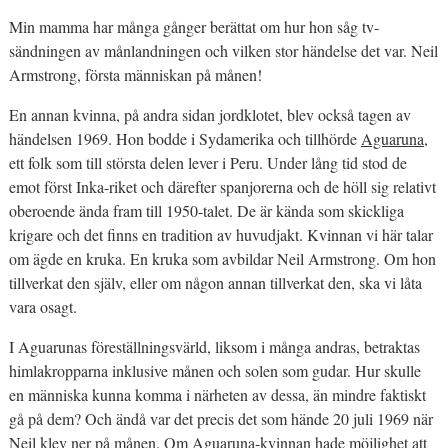
Min mamma har många gånger berättat om hur hon såg tv-
sändningen av månlandningen och vilken stor händelse det var. Neil
Armstrong, första människan på månen!
En annan kvinna, på andra sidan jordklotet, blev också tagen av
händelsen 1969. Hon bodde i Sydamerika och tillhörde
Aguaruna
,
ett folk som till största delen lever i Peru. Under lång tid stod de
emot först Inka-riket och därefter spanjorerna och de höll sig relativt
oberoende ända fram till 1950-talet. De är kända som skickliga
krigare och det finns en tradition av huvudjakt. Kvinnan vi här talar
om ägde en kruka. En kruka som avbildar Neil Armstrong. Om hon
tillverkat den själv, eller om någon annan tillverkat den, ska vi låta
vara osagt.
I Aguarunas föreställningsvärld, liksom i många andras, betraktas
himlakropparna inklusive månen och solen som gudar. Hur skulle
en människa kunna komma i närheten av dessa, än mindre faktiskt
gå på dem? Och ändå var det precis det som hände 20 juli 1969 när
Neil klev ner på månen. Om Aguaruna-kvinnan hade möjlighet att