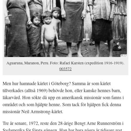
Aguaruna, Maranon, Peru. Foto: Rafael Karsten (expedition 1916-1919).
003572
Men hur hamnade kärlet i Göteborg? Samma år som kärlet
tillverkades (alltså 1969) behövde hon, eller kanske hennes barn,
läkarvård. Hon sökte då upp en amerikansk missionär som fanns i
området och som hjälpte henne. Som tack för hjälpen fick denna
missionär Neil Armstrong-kärlet.
Tre år senare, 1972, reste den 28-årige Bengt Arne Runnerström i
Sydamerika för första gången. Han har bara några år tidigare rest