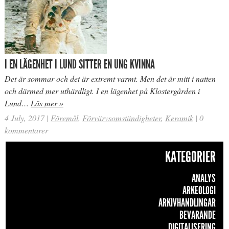
I EN LÄGENHET I LUND SITTER EN UNG KVINNA
Det är sommar och det är extremt varmt. Men det är mitt i natten
och därmed mer uthärdligt. I en lägenhet på Klostergården i
Lund…
Läs mer »
4 July, 2017
|
Föremål
,
Förvärvsomständigheter
,
Keramik
|
0
kommentarer
KATEGORIER
ANALYS
ARKEOLOGI
ARKIVHANDLINGAR
BEVARANDE
DIGITALISERING