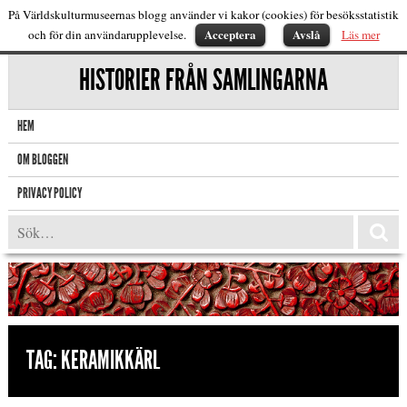
På Världskulturmuseernas blogg använder vi kakor (cookies) för besöksstatistik
Acceptera
Avslå
och för din användarupplevelse.
Läs mer
HISTORIER FRÅN SAMLINGARNA
HEM
OM BLOGGEN
PRIVACY POLICY
TAG:
KERAMIKKÄRL