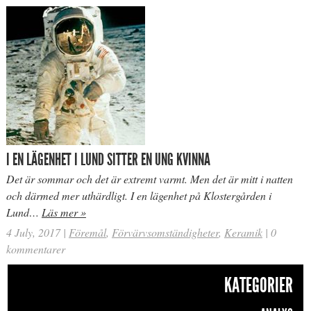
I EN LÄGENHET I LUND SITTER EN UNG KVINNA
Det är sommar och det är extremt varmt. Men det är mitt i natten
och därmed mer uthärdligt. I en lägenhet på Klostergården i
Lund…
Läs mer »
4 July, 2017
|
Föremål
,
Förvärvsomständigheter
,
Keramik
|
0
kommentarer
KATEGORIER