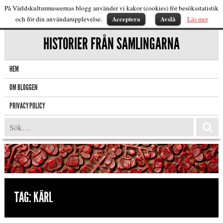
På Världskulturmuseernas blogg använder vi kakor (cookies) för besöksstatistik
Acceptera
Avslå
och för din användarupplevelse.
Läs mer
HISTORIER FRÅN SAMLINGARNA
HEM
OM BLOGGEN
PRIVACY POLICY
TAG:
KÄRL