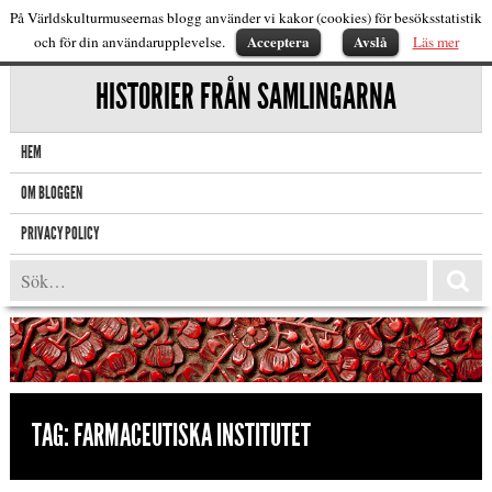
På Världskulturmuseernas blogg använder vi kakor (cookies) för besöksstatistik
Acceptera
Avslå
och för din användarupplevelse.
Läs mer
HISTORIER FRÅN SAMLINGARNA
HEM
OM BLOGGEN
PRIVACY POLICY
TAG:
FARMACEUTISKA INSTITUTET