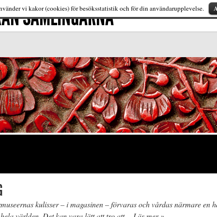
FRÅN SAMLINGARNA
A
vänder vi kakor (cookies) för besöksstatistik och för din användarupplevelse.
G
museernas kulisser – i magasinen – förvaras och vårdas närmare en h
hela världen. Det kan vara lätt att tro att…
Läs mer »