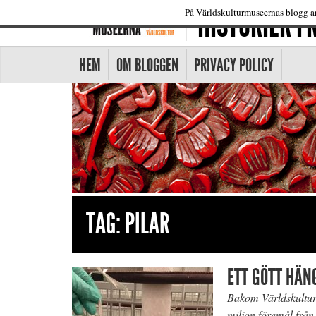
HISTORIER 
På Världskulturmuseernas blogg an
HEM
OM BLOGGEN
PRIVACY POLICY
TAG:
PILAR
ETT GÖTT HÄN
Bakom Världskultur
miljon föremål från 