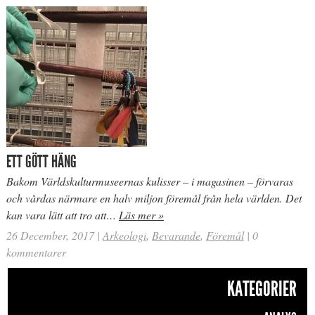
ETT GÖTT HÄNG
Bakom Världskulturmuseernas kulisser – i magasinen – förvaras
och vårdas närmare en halv miljon föremål från hela världen. Det
kan vara lätt att tro att…
Läs mer »
26 December, 2017
|
Arkeologi
,
Bevarande
,
Föremål
|
0
kommentarer
KATEGORIER