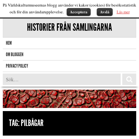
På Världskulturmuseernas blogg använder vi kakor (cookies) för besöksstatistik
Acceptera
Avslå
och för din användarupplevelse.
Läs mer
HISTORIER FRÅN SAMLINGARNA
HEM
OM BLOGGEN
PRIVACY POLICY
TAG:
PILBÅGAR