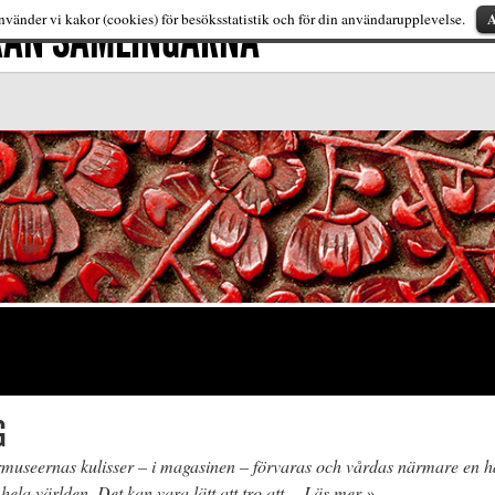
FRÅN SAMLINGARNA
A
vänder vi kakor (cookies) för besöksstatistik och för din användarupplevelse.
G
museernas kulisser – i magasinen – förvaras och vårdas närmare en h
hela världen. Det kan vara lätt att tro att…
Läs mer »