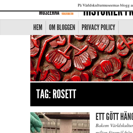
HISTORIER 
På Världskulturmuseernas blogg an
HEM
OM BLOGGEN
PRIVACY POLICY
TAG:
ROSETT
ETT GÖTT HÄN
Bakom Världskultur
miljon föremål från 