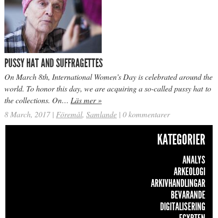
PUSSY HAT AND SUFFRAGETTES
On March 8th, International Women’s Day is celebrated around the
world. To honor this day, we are acquiring a so-called pussy hat to
the collections. On…
Läs mer »
8 March, 2017
|
Föremål
,
Samlande
|
0 kommentarer
KATEGORIER
ANALYS
ARKEOLOGI
ARKIVHANDLINGAR
BEVARANDE
DIGITALISERING