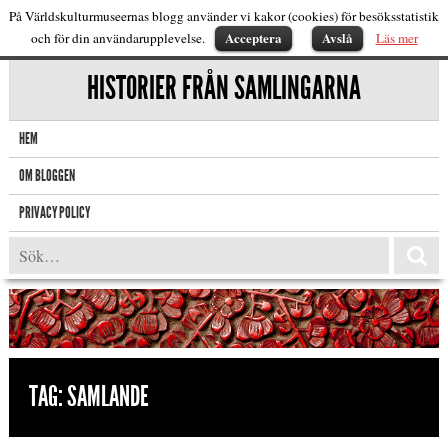
På Världskulturmuseernas blogg använder vi kakor (cookies) för besöksstatistik
Acceptera
Avslå
och för din användarupplevelse.
Läs mer
HISTORIER FRÅN SAMLINGARNA
HEM
OM BLOGGEN
PRIVACY POLICY
TAG:
SAMLANDE