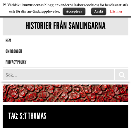
På Världskulturmuseernas blogg använder vi kakor (cookies) för besöksstatistik
Acceptera
Avslå
och för din användarupplevelse.
Läs mer
HISTORIER FRÅN SAMLINGARNA
HEM
OM BLOGGEN
PRIVACY POLICY
TAG:
S:T THOMAS