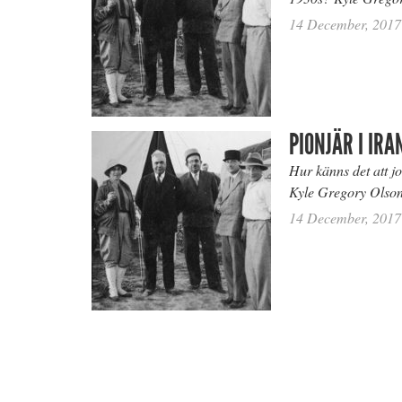
14 December, 2017
PIONJÄR I IRA
Hur känns det att j
Kyle Gregory Olso
14 December, 2017