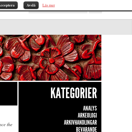
cceptera
Avslå
Läs mer
KATEGORIER
ANALYS
ARKEOLOGI
ARKIVHANDLINGAR
nce the
BEVARANDE