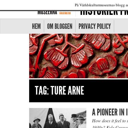
HISTORIER 
På Världskulturmuseernas blogg an
HEM
OM BLOGGEN
PRIVACY POLICY
TAG:
TURE ARNE
A PIONEER IN 
How does it feel to
1930s? Kyle Gregor