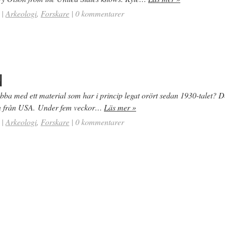
|
Arkeologi
,
Forskare
|
0 kommentarer
N
obba med ett material som har i princip legat orört sedan 1930-talet? D
n från USA. Under fem veckor…
Läs mer »
|
Arkeologi
,
Forskare
|
0 kommentarer