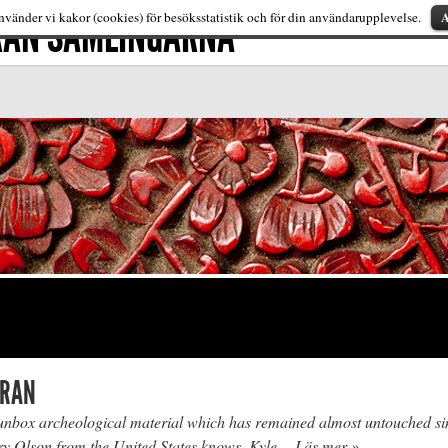
FRÅN SAMLINGARNA
A
vänder vi kakor (cookies) för besöksstatistik och för din användarupplevelse.
IRAN
 unbox archeological material which has remained almost untouched si
y Olson from the United States knows. Kyle…
Läs mer »