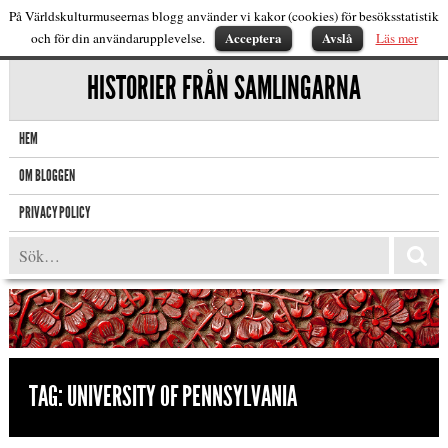
På Världskulturmuseernas blogg använder vi kakor (cookies) för besöksstatistik
Acceptera
Avslå
och för din användarupplevelse.
Läs mer
HISTORIER FRÅN SAMLINGARNA
HEM
OM BLOGGEN
PRIVACY POLICY
TAG:
UNIVERSITY OF PENNSYLVANIA