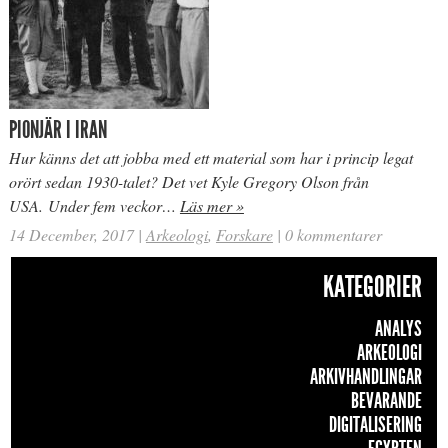
PIONJÄR I IRAN
Hur känns det att jobba med ett material som har i princip legat
orört sedan 1930-talet? Det vet Kyle Gregory Olson från
USA. Under fem veckor…
Läs mer »
14 December, 2017
|
Arkeologi
,
Forskare
|
0 kommentarer
KATEGORIER
ANALYS
ARKEOLOGI
ARKIVHANDLINGAR
BEVARANDE
DIGITALISERING