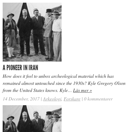
A PIONEER IN IRAN
How does it feel to unbox archeological material which has
remained almost untouched since the 1930s? Kyle Gregory Olson
from the United States knows. Kyle…
Läs mer »
14 December, 2017
|
Arkeologi
,
Forskare
|
0 kommentarer