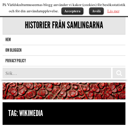
På Världskulturmuseernas blogg använder vi kakor (cookies) för besöksstatistik
Acceptera
Avslå
och för din användarupplevelse.
Läs mer
HISTORIER FRÅN SAMLINGARNA
HEM
OM BLOGGEN
PRIVACY POLICY
TAG:
WIKIMEDIA