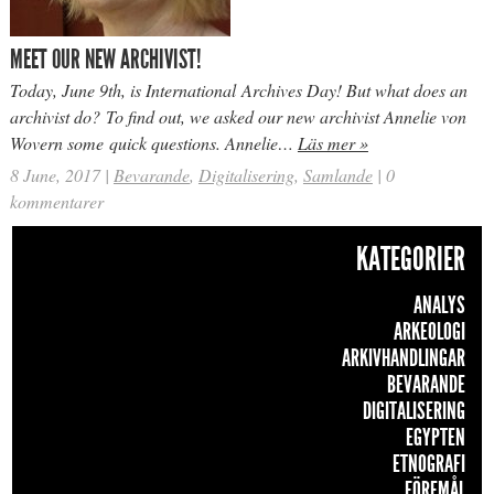
MEET OUR NEW ARCHIVIST!
Today, June 9th, is International Archives Day! But what does an
archivist do? To find out, we asked our new archivist Annelie von
Wovern some quick questions. Annelie…
Läs mer »
8 June, 2017
|
Bevarande
,
Digitalisering
,
Samlande
|
0
kommentarer
KATEGORIER
ANALYS
ARKEOLOGI
ARKIVHANDLINGAR
BEVARANDE
DIGITALISERING
EGYPTEN
ETNOGRAFI
FÖREMÅL