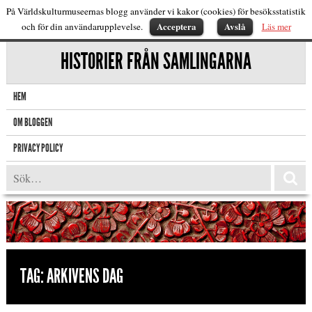
På Världskulturmuseernas blogg använder vi kakor (cookies) för besöksstatistik
Acceptera
Avslå
och för din användarupplevelse.
Läs mer
HISTORIER FRÅN SAMLINGARNA
HEM
OM BLOGGEN
PRIVACY POLICY
TAG:
ARKIVENS DAG