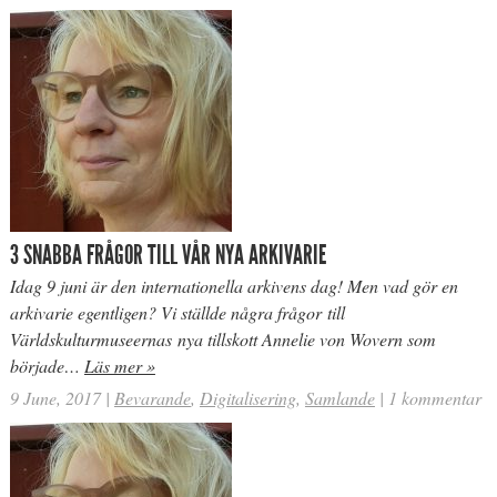
3 SNABBA FRÅGOR TILL VÅR NYA ARKIVARIE
Idag 9 juni är den internationella arkivens dag! Men vad gör en
arkivarie egentligen? Vi ställde några frågor till
Världskulturmuseernas nya tillskott Annelie von Wovern som
började…
Läs mer »
9 June, 2017
|
Bevarande
,
Digitalisering
,
Samlande
|
1 kommentar