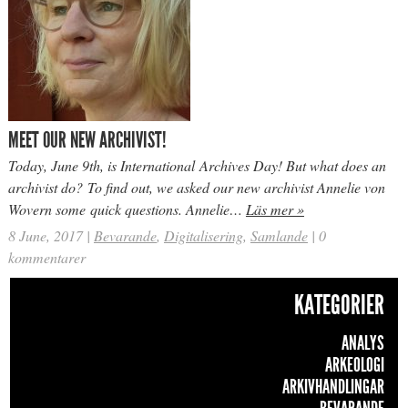
MEET OUR NEW ARCHIVIST!
Today, June 9th, is International Archives Day! But what does an
archivist do? To find out, we asked our new archivist Annelie von
Wovern some quick questions. Annelie…
Läs mer »
8 June, 2017
|
Bevarande
,
Digitalisering
,
Samlande
|
0
kommentarer
KATEGORIER
ANALYS
ARKEOLOGI
ARKIVHANDLINGAR