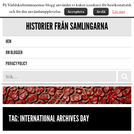
På Världskulturmuseernas blogg använder vi kakor (cookies) för besöksstatistik
Acceptera
Avslå
och för din användarupplevelse.
Läs mer
HISTORIER FRÅN SAMLINGARNA
HEM
OM BLOGGEN
PRIVACY POLICY
TAG:
INTERNATIONAL ARCHIVES DAY