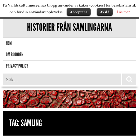
På Världskulturmuseernas blogg använder vi kakor (cookies) för besöksstatistik
Acceptera
Avslå
och för din användarupplevelse.
Läs mer
HISTORIER FRÅN SAMLINGARNA
HEM
OM BLOGGEN
PRIVACY POLICY
TAG:
SAMLING