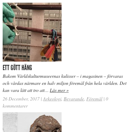
ETT GÖTT HÄNG
Bakom Världskulturmuseernas kulisser – i magasinen – förvaras
och vårdas närmare en halv miljon föremål från hela världen. Det
kan vara lätt att tro att…
Läs mer »
26 December, 2017
|
Arkeologi
,
Bevarande
,
Föremål
|
0
kommentarer