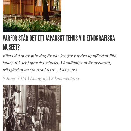
VARFÖR STÅR DET ETT JAPANSKT TEHUS VID ETNOGRAFISKA
MUSEET?
Bästa delen av min dag är när jag får vandra uppför den lilla
kullen till det japanska tehuset. Vårstädningen är avklarad,
trädgården ansad och huset…
Läs mer »
5 June, 2014
|
Etnografi
|
2 kommentarer