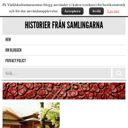
På Världskulturmuseernas blogg använder vi kakor (cookies) för besöksstatistik
Acceptera
Avslå
och för din användarupplevelse.
Läs mer
HISTORIER FRÅN SAMLINGARNA
HEM
OM BLOGGEN
PRIVACY POLICY