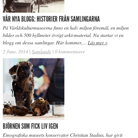
VÅR NYA BLOGG: HISTORIER FRÅN SAMLINGARNA
På Världskulturmuseerna finns en halv miljon föremål, en miljon
bilder och 500 hyllmeter övrigt arkivmaterial. Nu startar vi en
blogg om dessa samlingar. Här kommer,…
Läs mer »
2 June, 2014
|
Samlande
|
0 kommentarer
BJÖRNEN SOM FICK LIV IGEN
Etnografiska museets konservator Christian Stadius, har givit