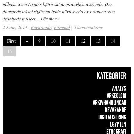
tillbaka Sven Hedins björn sitt ursprungliga utseende. Den
dansande leksaksbjörnen hade blivit svedd av branden som
drabbade museet…
Läs mer »
2 June, 2014
|
Bevarande
,
Föremål
|
0 kommentarer
«
First
9
10
11
12
13
14
15
KATEGORIER
ANALYS
ARKEOLOGI
ARKIVHANDLINGAR
BEVARANDE
DIGITALISERING
EGYPTEN
ETNOGRAFI