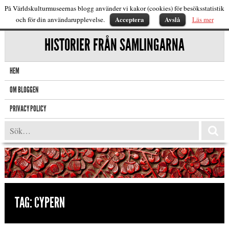
På Världskulturmuseernas blogg använder vi kakor (cookies) för besöksstatistik
Acceptera
Avslå
och för din användarupplevelse.
Läs mer
HISTORIER FRÅN SAMLINGARNA
HEM
OM BLOGGEN
PRIVACY POLICY
TAG:
CYPERN