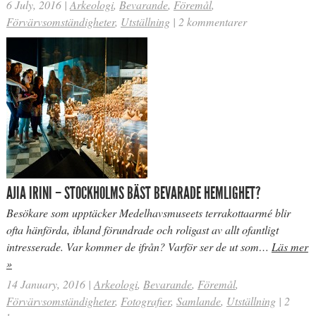
6 July, 2016
|
Arkeologi
,
Bevarande
,
Föremål
,
Förvärvsomständigheter
,
Utställning
|
2 kommentarer
AJIA IRINI – STOCKHOLMS BÄST BEVARADE HEMLIGHET?
Besökare som upptäcker Medelhavsmuseets terrakottaarmé blir
ofta hänförda, ibland förundrade och roligast av allt ofantligt
intresserade. Var kommer de ifrån? Varför ser de ut som…
Läs mer
»
14 January, 2016
|
Arkeologi
,
Bevarande
,
Föremål
,
Förvärvsomständigheter
,
Fotografier
,
Samlande
,
Utställning
|
2