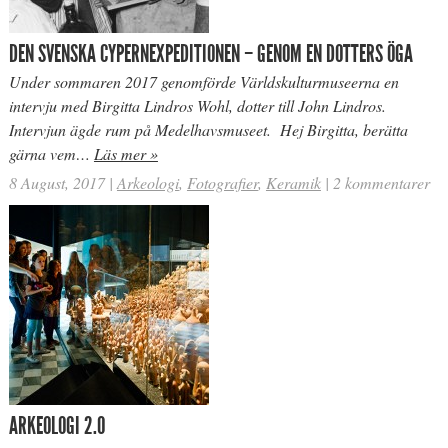
DEN SVENSKA CYPERNEXPEDITIONEN – GENOM EN DOTTERS ÖGA
Under sommaren 2017 genomförde Världskulturmuseerna en
intervju med Birgitta Lindros Wohl, dotter till John Lindros.
Intervjun ägde rum på Medelhavsmuseet. Hej Birgitta, berätta
gärna vem…
Läs mer »
8 August, 2017
|
Arkeologi
,
Fotografier
,
Keramik
|
2 kommentarer
ARKEOLOGI 2.0