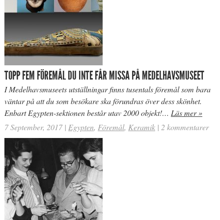
TOPP FEM FÖREMÅL DU INTE FÅR MISSA PÅ MEDELHAVSMUSEET
I Medelhavsmuseets utställningar finns tusentals föremål som bara
väntar på att du som besökare ska förundras över dess skönhet.
Enbart Egypten-sektionen består utav 2000 objekt!…
Läs mer »
7 September, 2017
|
Egypten
,
Föremål
,
Keramik
|
2 kommentarer